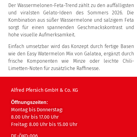
Der Wassermelonen-Feta-Trend zählt zu den auffälligsten
und viralsten Gelato-Ideen des Sommers 2026. Die
Kombination aus süßer Wassermelone und salzigem Feta
sorgt für einen spannenden Geschmackskontrast und
hohe visuelle Aufmerksamkeit.
Einfach umsetzbar wird das Konzept durch fertige Basen
wie den Easy Watermelon Mix von Galatea, ergänzt durch
frische Komponenten wie Minze oder leichte Chili-
Limetten-Noten für zusätzliche Raffinesse.
Alfred Pfersich GmbH & Co. KG
Öffnungszeiten:
Montag bis Donnerstag:
8.00 Uhr bis 17.00 Uhr
Freitag: 8.00 Uhr bis 15.00 Uhr
DE-ÖKO-006