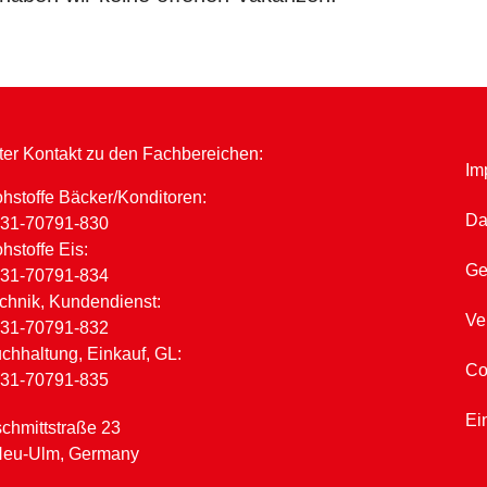
kter Kontakt zu den Fachbereichen:
Im
hstoffe Bäcker/Konditoren:
Da
31-70791-830
hstoffe Eis:
Ge
31-70791-834
chnik, Kundendienst:
Ve
31-70791-832
chhaltung, Einkauf, GL:
Co
31-70791-835
Ei
chmittstraße 23
Neu-Ulm, Germany